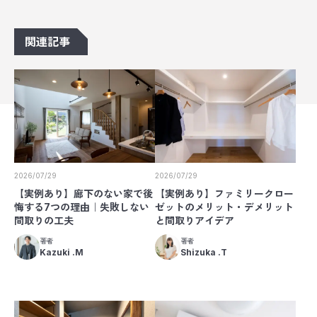
関連記事
2026/07/29
2026/07/29
【実例あり】廊下のない家で後
【実例あり】ファミリークロー
悔する7つの理由｜失敗しない
ゼットのメリット・デメリット
間取りの工夫
と間取りアイデア
著者
著者
Kazuki .M
Shizuka .T