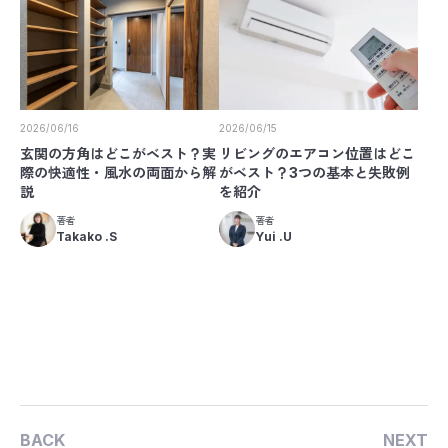
2026/06/16
2026/06/15
玄関の方角はどこがベスト？実
リビングのエアコン位置はどこ
際の快適性・風水の両面から解
がベスト？3つの基本と失敗例
説
を紹介
著者
著者
Takako .S
Yui .U
BACK
NEXT