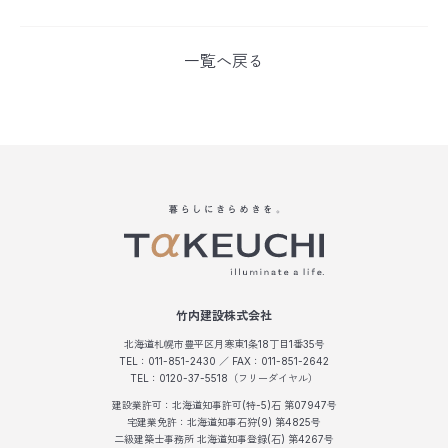
一覧へ戻る
竹内建設株式会社
北海道札幌市豊平区月寒東1条18丁目1番35号
TEL：011-851-2430 ／ FAX：011-851-2642
TEL：0120-37-5518（フリーダイヤル）
建設業許可：北海道知事許可(特-5)石 第07947号
宅建業免許：北海道知事石狩(9) 第4825号
二級建築士事務所 北海道知事登録(石) 第4267号