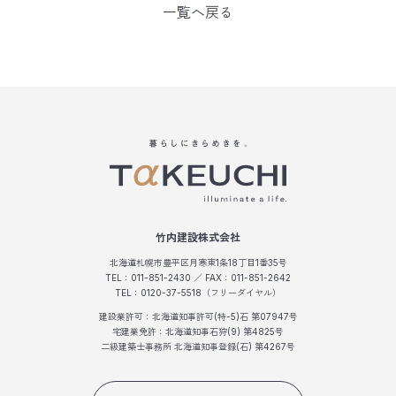
一覧へ戻る
竹内建設株式会社
北海道札幌市豊平区月寒東1条18丁目1番35号
TEL：011-851-2430 ／ FAX：011-851-2642
TEL：0120-37-5518（フリーダイヤル）
建設業許可：北海道知事許可(特-5)石 第07947号
宅建業免許：北海道知事石狩(9) 第4825号
二級建築士事務所 北海道知事登録(石) 第4267号