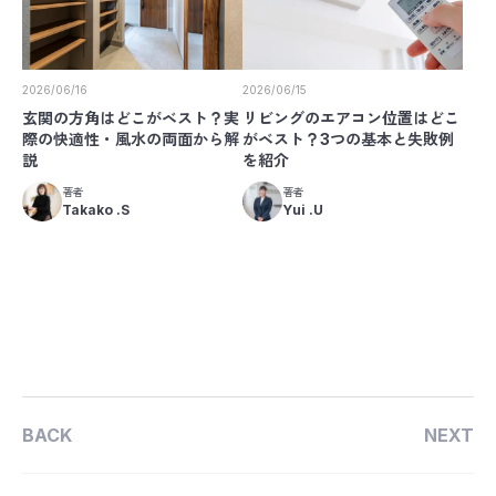
2026/06/16
2026/06/15
玄関の方角はどこがベスト？実
リビングのエアコン位置はどこ
際の快適性・風水の両面から解
がベスト？3つの基本と失敗例
説
を紹介
著者
著者
Takako .S
Yui .U
BACK
NEXT