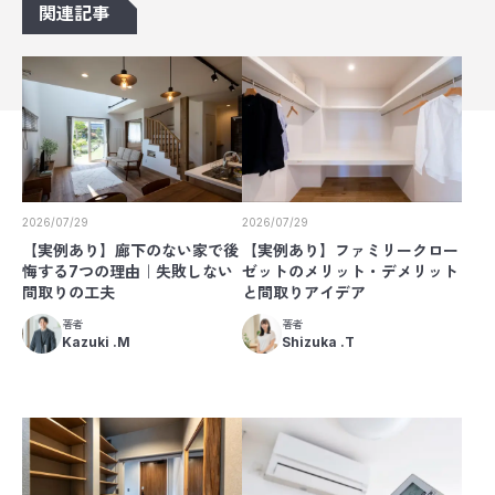
関連記事
2026/07/29
2026/07/29
【実例あり】廊下のない家で後
【実例あり】ファミリークロー
悔する7つの理由｜失敗しない
ゼットのメリット・デメリット
間取りの工夫
と間取りアイデア
著者
著者
Kazuki .M
Shizuka .T