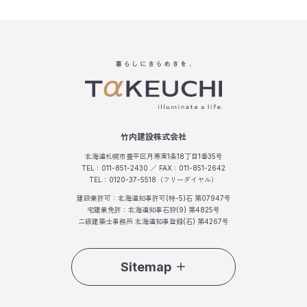
竹内建設株式会社
北海道札幌市豊平区月寒東1条18丁目1番35号
TEL：011-851-2430 ／ FAX：011-851-2642
TEL：0120-37-5518（フリーダイヤル）
建設業許可：北海道知事許可(特-5)石 第07947号
宅建業免許：北海道知事石狩(9) 第4825号
二級建築士事務所 北海道知事登録(石) 第4267号
Sitemap