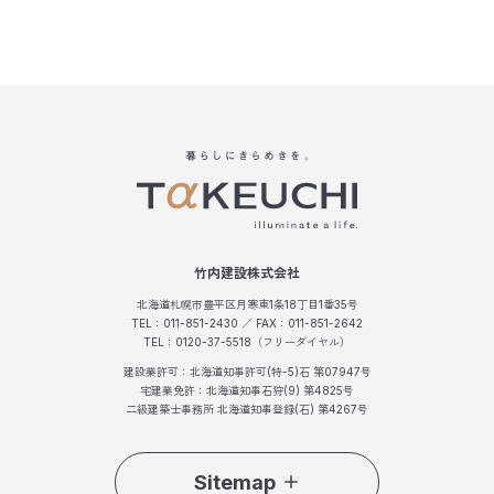
竹内建設株式会社
北海道札幌市豊平区月寒東1条18丁目1番35号
TEL：011-851-2430 ／ FAX：011-851-2642
TEL：0120-37-5518（フリーダイヤル）
建設業許可：北海道知事許可(特-5)石 第07947号
宅建業免許：北海道知事石狩(9) 第4825号
二級建築士事務所 北海道知事登録(石) 第4267号
Sitemap