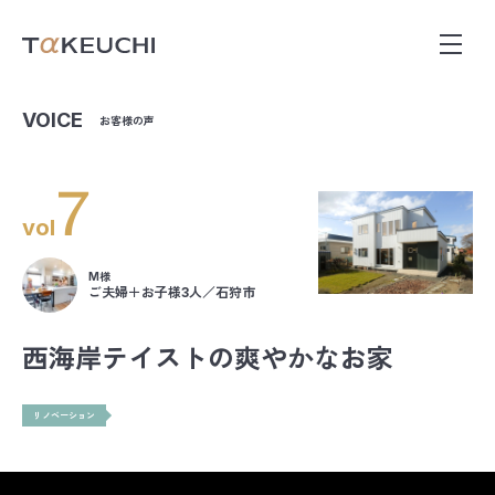
VOICE
お客様の声
7
vol
M様
ご夫婦＋お子様3人／石狩市
西海岸テイストの爽やかなお家
リノベーション