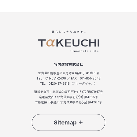
竹内建設株式会社
北海道札幌市豊平区月寒東1条18丁目1番35号
TEL：011-851-2430 ／ FAX：011-851-2642
TEL：0120-37-5518（フリーダイヤル）
建設業許可：北海道知事許可(特-5)石 第07947号
宅建業免許：北海道知事石狩(9) 第4825号
二級建築士事務所 北海道知事登録(石) 第4267号
Sitemap