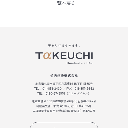
一覧へ戻る
竹内建設株式会社
北海道札幌市豊平区月寒東1条18丁目1番35号
TEL：011-851-2430 ／ FAX：011-851-2642
TEL：0120-37-5518（フリーダイヤル）
建設業許可：北海道知事許可(特-5)石 第07947号
宅建業免許：北海道知事石狩(9) 第4825号
二級建築士事務所 北海道知事登録(石) 第4267号