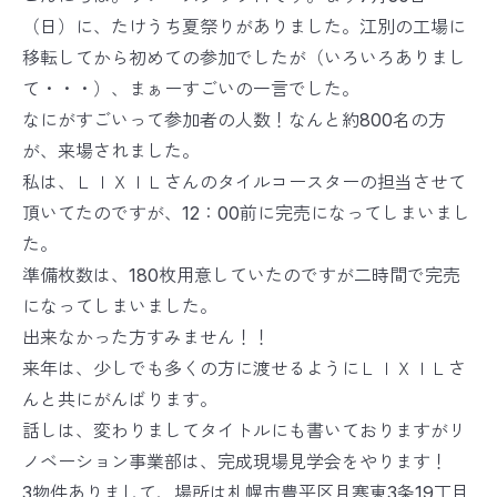
（日）に、たけうち夏祭りがありました。江別の工場に
移転してから初めての参加でしたが（いろいろありまし
て・・・）、まぁーすごいの一言でした。
なにがすごいって参加者の人数！なんと約800名の方
が、来場されました。
私は、ＬＩＸＩＬさんのタイルコースターの担当させて
頂いてたのですが、12：00前に完売になってしまいまし
た。
準備枚数は、180枚用意していたのですが二時間で完売
になってしまいました。
出来なかった方すみません！！
来年は、少しでも多くの方に渡せるようにＬＩＸＩＬさ
んと共にがんばります。
話しは、変わりましてタイトルにも書いておりますがリ
ノベーション事業部は、完成現場見学会をやります！
3物件ありまして、場所は札幌市豊平区月寒東3条19丁目