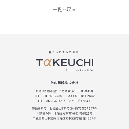
一覧へ戻る
竹内建設株式会社
北海道札幌市豊平区月寒東1条18丁目1番35号
TEL：011-851-2430 ／ FAX：011-851-2642
TEL：0120-37-5518（フリーダイヤル）
建設業許可：北海道知事許可(特-5)石 第07947号
宅建業免許：北海道知事石狩(9) 第4825号
二級建築士事務所 北海道知事登録(石) 第4267号