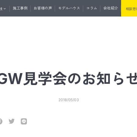
施工事例
お客様の声
モデルハウス
コラム
会社紹介
技
相談窓
くりの流れ
資料請求
無料相談
マガ登録
土地・分譲住宅情報
たけうちの住
GW見学会のお知ら
セプト
性・断熱
たけうちの家の強み
耐震性・耐久性
2018/05/03
と外の断熱
道産材の高精度エンジニアリングウ
うちの平屋
リノベーション
リフォーム
サウナ事業
リプルサッシ
オリジナル工法
気
J暖熱枠＋グリッドポスト基礎工法
井断熱
リフォーム・リノベーション