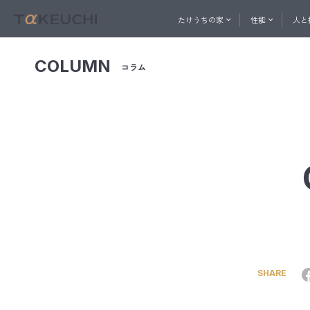
たけうちの家
性能
人と
COLUMN
コラム
ABOUT
PERFORMANCE
一社直営の建築プロ集団
家づくりを始めたい方へ
家づ
人と技
おうち相談窓口
たけうちの家
性能
メル
コン
快適
内
たけ
ト
換
SHARE
天