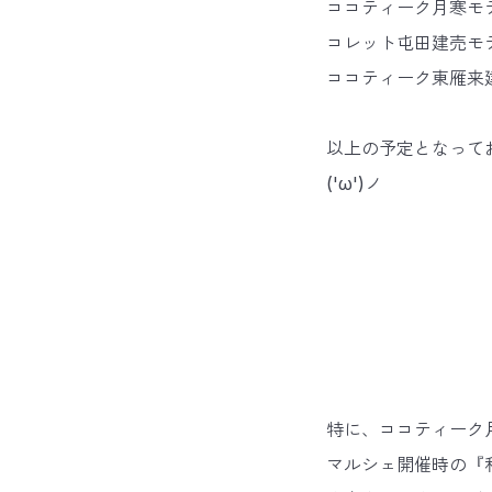
ココティーク月寒モデ
コレット屯田建売モ
ココティーク東雁来建
以上の予定となって
('ω')ノ
特に、ココティーク
マルシェ開催時の『