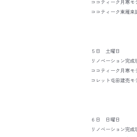
ココティーク月寒モデ
ココティーク東雁来建
５日 土曜日
リノベーション完成現
ココティーク月寒モデ
コレット屯田建売モ
６日 日曜日
リノベーション完成現