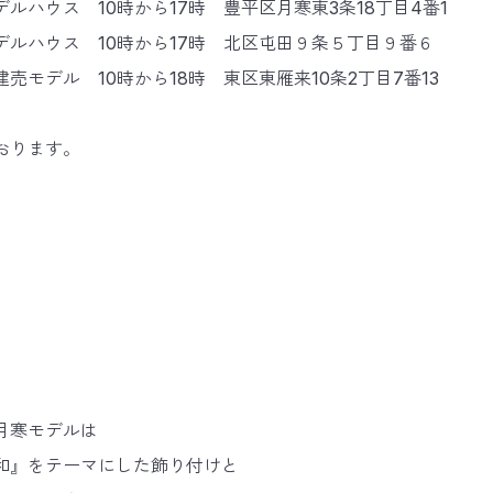
ルハウス 10時から17時 豊平区月寒東3条18丁目4番1
デルハウス 10時から17時 北区屯田９条５丁目９番６
売モデル 10時から18時 東区東雁来10条2丁目7番13
おります。
月寒モデルは
和』をテーマにした飾り付けと