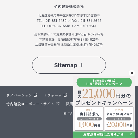
竹内建設株式会社
北海道札幌市豊平区月寒東1条18丁目1番35号
TEL：011-851-2430 ／ FAX：011-851-2642
TEL：0120-37-5518（フリーダイヤル）
建設業許可：北海道知事許可(特-5)石 第07947号
宅建業免許：北海道知事石狩(9) 第4825号
二級建築士事務所 北海道知事登録(石) 第4267号
Sitemap
リノベーション
リフォーム
たけうち不動産
竹内建設コーポレートサイト
採用情報
© TAKEUCHI ALL RIGHTS RESERVED.