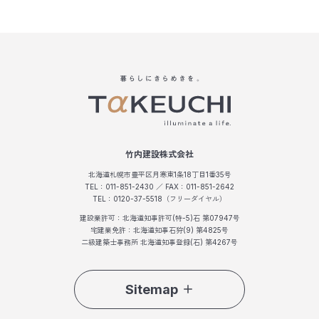
竹内建設株式会社
北海道札幌市豊平区月寒東1条18丁目1番35号
TEL：011-851-2430 ／ FAX：011-851-2642
TEL：0120-37-5518（フリーダイヤル）
建設業許可：北海道知事許可(特-5)石 第07947号
宅建業免許：北海道知事石狩(9) 第4825号
二級建築士事務所 北海道知事登録(石) 第4267号
Sitemap