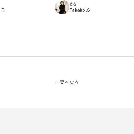
著者
 .T
Takako .S
一覧へ戻る