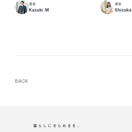
著者
著者
Kazuki .M
Shizuka
BACK