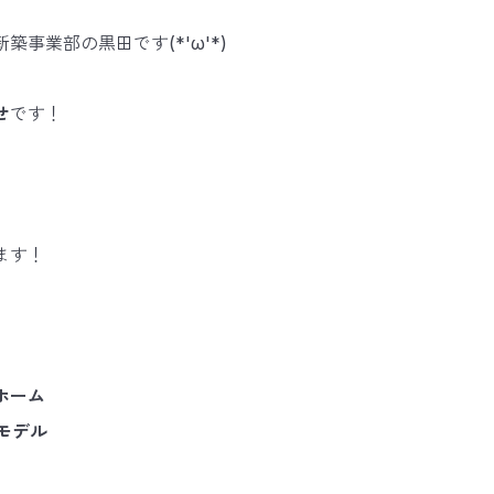
築事業部の黒田です(*'ω'*)
せ
です！
ます！
、
ホーム
東モデル