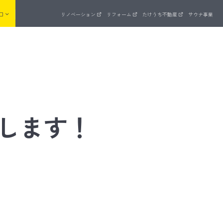
口
リノベーション
リフォーム
たけうち不動産
サウナ事業
来場予約
まいゼミ
します！
住宅ラインナップ
品質管理
ッド
長期優良住宅を全棟標準でクリア
ZEH支援事業への取り組み
UA値計算 × C値測定
建物・設備保証