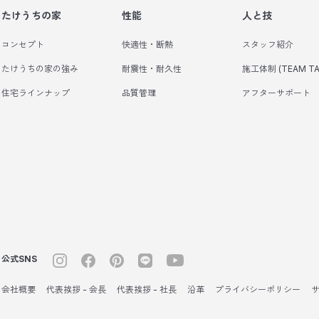
たけうちの家
性能
人と技
コンセプト
快適性・断熱
スタッフ紹介
たけうちの家の強み
耐震性・耐久性
施工体制 (TEAM TA
住宅ラインナップ
品質管理
アフターサポート
公式SNS
会社概要
代表挨拶 - 会長
代表挨拶 - 社長
沿革
プライバシーポリシー