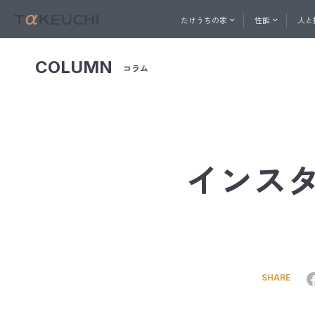
たけうちの家
性能
人と
COLUMN
コラム
ABOUT
PERFORMANCE
一社直営の建築プロ集団
家づくりを始めたい方へ
家づ
人と技
おうち相談窓口
たけうちの家
性能
メル
インス
コン
快適
内
たけ
ト
換
SHARE
天