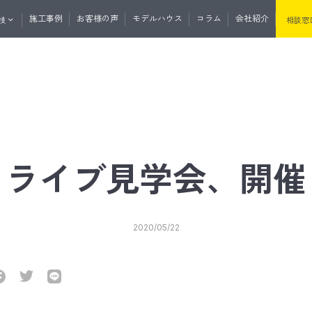
施工事例
お客様の声
モデルハウス
コラム
会社紹介
技
相談窓
くりの流れ
資料請求
無料相談
マガ登録
土地・分譲住宅情報
たけうちの住
タライブ見学会、開催
セプト
性・断熱
たけうちの家の強み
耐震性・耐久性
2020/05/22
と外の断熱
道産材の高精度エンジニアリングウ
うちの平屋
リノベーション
リフォーム
サウナ事業
リプルサッシ
オリジナル工法
気
J暖熱枠＋グリッドポスト基礎工法
井断熱
リフォーム・リノベーション