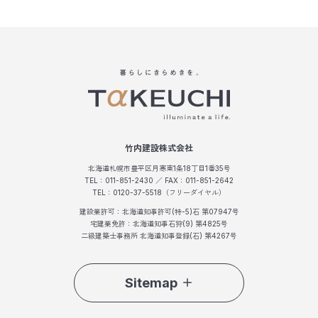
竹内建設株式会社
北海道札幌市豊平区月寒東1条18丁目1番35号
TEL：011-851-2430 ／ FAX：011-851-2642
TEL：0120-37-5518（フリーダイヤル）
建設業許可：北海道知事許可(特-5)石 第07947号
宅建業免許：北海道知事石狩(9) 第4825号
二級建築士事務所 北海道知事登録(石) 第4267号
Sitemap