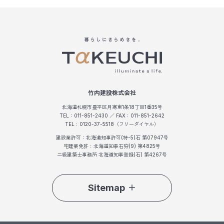
竹内建設株式会社
北海道札幌市豊平区月寒東1条18丁目1番35号
TEL：011-851-2430 ／ FAX：011-851-2642
TEL：0120-37-5518（フリーダイヤル）
建設業許可：北海道知事許可(特-5)石 第07947号
宅建業免許：北海道知事石狩(9) 第4825号
二級建築士事務所 北海道知事登録(石) 第4267号
Sitemap