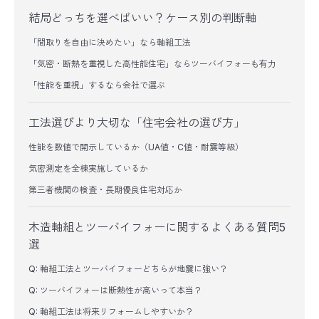
結局どっちを選べばいい？ケース別の判断軸
「間取りを自由に決めたい」なら軸組工法
「気密・断熱を重視した高性能住宅」ならツーバイフォーも有力
「性能を重視」するなら会社で選ぶ
工法選びより大切な「住宅会社の選び方」
性能を数値で開示しているか（UA値・C値・耐震等級）
気密測定を全棟実施しているか
第三者機関の検査・長期優良住宅対応か
木造軸組とツーバイフォーに関するよくある質問5
選
Q: 軸組工法とツーバイフォーどちらが地震に強い？
Q: ツーバイフォーは断熱性が高いって本当？
Q: 軸組工法は将来リフォームしやすいか？