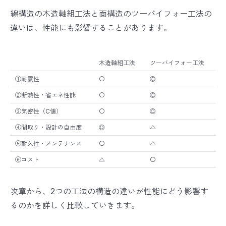
線構造の木造軸組工法と面構造のツーバイフォー工法の
違いは、性能にも影響することがあります。
木造軸組工法
ツーバイフォー工法
①耐震性
〇
◎
②断熱性・省エネ性能
〇
◎
③気密性（C値）
〇
◎
④間取り・設計の自由度
◎
△
⑤耐久性・メンテナンス
〇
△
⑥コスト
△
〇
次章から、2つの工法の構造の違いが性能にどう影響す
るのかを詳しく比較していきます。