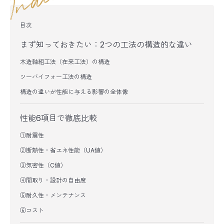
目次
まず知っておきたい：2つの工法の構造的な違い
木造軸組工法（在来工法）の構造
ツーバイフォー工法の構造
構造の違いが性能に与える影響の全体像
性能6項目で徹底比較
①耐震性
②断熱性・省エネ性能（UA値）
③気密性（C値）
④間取り・設計の自由度
⑤耐久性・メンテナンス
⑥コスト