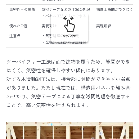
気密性への影響
気密テープなどの丁寧な処理
構造上隙間ができにくい
・パネル工法で向上できる
優れたC値
実現可能
実現可能
注意点
・気密処理の施工状況
scrollable
・全棟気密測定を確認推奨
ツーバイフォー工法は面で建物を覆うため、隙間ができ
にくく、気密性を確保しやすい傾向にあります。
対する木造軸組工法は、接合部に隙間ができやすい弱点
がありました。ただし現在では、構造用パネルを組み合
わせたり、気密テープによる丁寧な隙間処理を徹底する
ことで、高い気密性を叶えられます。