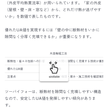
（外皮平均熱貫流率）が用いられています。「家の外皮
（屋根・壁・床・窓など）から、どれだけ熱が逃げやす
いか」を数値で表したものです。
優れたUA値を実現するには「壁の中に断熱材をいかに
隙間なく分厚く充填できるか」が重要になります。
木造軸組工法
断熱性・省エネ性能への影響
柱と柱の間に隙間なく充填する技術が重要
優れたUA値
実現可能
注意点
断熱材の種類・厚み・施工技術を確認推奨
scrollable
ツーバイフォーは、断熱材を隙間なく充填しやすい構造
なので、安定したUA値を発揮しやすい傾向がありま
す。