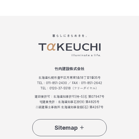
竹内建設株式会社
北海道札幌市豊平区月寒東1条18丁目1番35号
TEL：011-851-2430 ／ FAX：011-851-2642
TEL：0120-37-5518（フリーダイヤル）
建設業許可：北海道知事許可(特-5)石 第07947号
宅建業免許：北海道知事石狩(9) 第4825号
二級建築士事務所 北海道知事登録(石) 第4267号
Sitemap