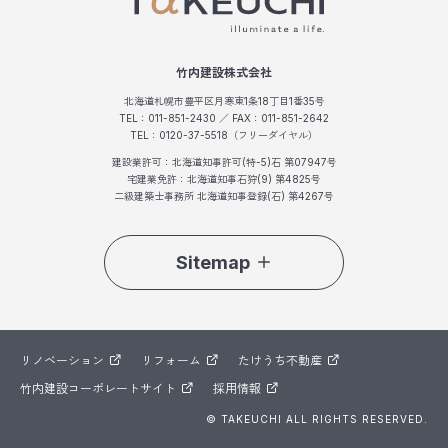
竹内建設株式会社
北海道札幌市豊平区月寒東1条18丁目1番35号
TEL：011-851-2430 ／ FAX：011-851-2642
TEL：0120-37-5518（フリーダイヤル）
建設業許可：北海道知事許可(特-5)石 第07947号
宅建業免許：北海道知事石狩(9) 第4825号
二級建築士事務所 北海道知事登録(石) 第4267号
Sitemap
リノベーション
リフォーム
たけうち不動産
竹内建設コーポレートサイト
採用情報
© TAKEUCHI ALL RIGHTS RESERVED.