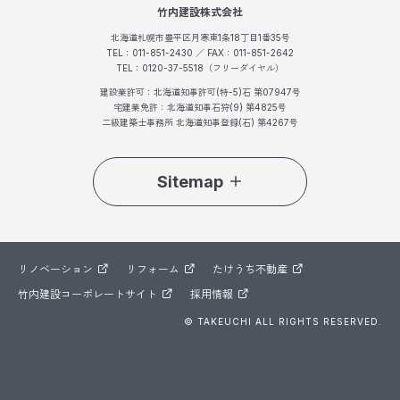
竹内建設株式会社
北海道札幌市豊平区月寒東1条18丁目1番35号
TEL：011-851-2430 ／ FAX：011-851-2642
TEL：0120-37-5518（フリーダイヤル）
建設業許可：北海道知事許可(特-5)石 第07947号
宅建業免許：北海道知事石狩(9) 第4825号
二級建築士事務所 北海道知事登録(石) 第4267号
Sitemap
リノベーション
リフォーム
たけうち不動産
竹内建設コーポレートサイト
採用情報
© TAKEUCHI ALL RIGHTS RESERVED.