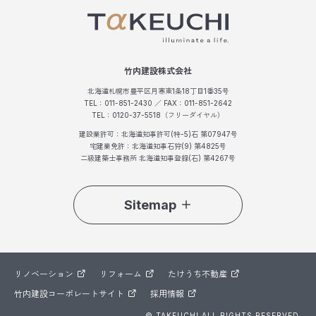
竹内建設株式会社
北海道札幌市豊平区月寒東1条18丁目1番35号
TEL：011-851-2430 ／ FAX：011-851-2642
TEL：0120-37-5518（フリーダイヤル）
建設業許可：北海道知事許可(特-5)石 第07947号
宅建業免許：北海道知事石狩(9) 第4825号
二級建築士事務所 北海道知事登録(石) 第4267号
Sitemap
リノベーション
リフォーム
たけうち不動産
竹内建設コーポレートサイト
採用情報
© TAKEUCHI ALL RIGHTS RESERVED.