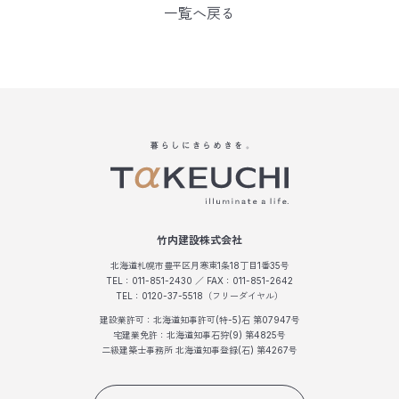
一覧へ戻る
竹内建設株式会社
北海道札幌市豊平区月寒東1条18丁目1番35号
TEL：011-851-2430 ／ FAX：011-851-2642
TEL：0120-37-5518（フリーダイヤル）
建設業許可：北海道知事許可(特-5)石 第07947号
宅建業免許：北海道知事石狩(9) 第4825号
二級建築士事務所 北海道知事登録(石) 第4267号