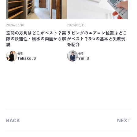
2026/06/16
2026/06/15
玄関の方角はどこがベスト？実
リビングのエアコン位置はどこ
際の快適性・風水の両面から解
がベスト？3つの基本と失敗例
説
を紹介
著者
著者
Takako .S
Yui .U
BACK
NEXT